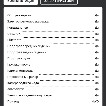
КОМПЛЕКТАЦИЯ
ХАРАКТЕРИСТИКИ
Обогрев зеркал
Да
Электро регулировка зеркал
Да
Кондиционер
Да
USB/AUX
Да
Bluetooth
Да
Подогрев передних сидений
Да
Подогрев задних сидений
Да
Подогрев руля
Да
Круизконтроль
Да
Климатконтроль
Да
Парковочный радар
Да
Камера заднего хода
Да
Автозапуск
Да
Тонировка задней полусферы
Да
Привод
4WD