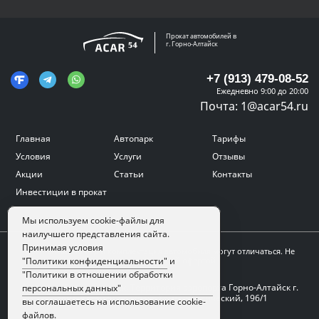
Прокат автомобилей в
г. Горно-Алтайск
+7 (913) 479-08-52
Ежедневно 9:00 до 20:00
Почта:
1@acar54.ru
Главная
Автопарк
Тарифы
Условия
Услуги
Отзывы
Акции
Статьи
Контакты
Инвестиции в прокат
Мы используем cookie-файлы для
наилучшего представления сайта.
Принимая условия
Цвет, внешний вид и комплектация автомобиля могут отличаться. Не
является публичной офертой.
"Политики конфиденциальности"
и
"Политики в отношении обработки
Адрес:
г. Горно-Алтайск, Территория аэропорта Горно-Алтайск г.
персональных данных"
Горно-Алтайск, проспект Коммунистический, 196/1
вы соглашаетесь на использование cookie-
файлов.