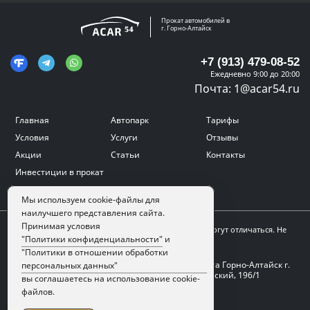
Прокат автомобилей в
г. Горно-Алтайск
+7 (913) 479-08-52
Ежедневно 9:00 до 20:00
Почта:
1@acar54.ru
Главная
Автопарк
Тарифы
Условия
Услуги
Отзывы
Акции
Статьи
Контакты
Инвестиции в прокат
Мы используем cookie-файлы для
наилучшего представления сайта.
Принимая условия
Цвет, внешний вид и комплектация автомобиля могут отличаться. Не
является публичной офертой.
"Политики конфиденциальности"
и
"Политики в отношении обработки
Адрес:
г. Горно-Алтайск, Территория аэропорта Горно-Алтайск г.
персональных данных"
Горно-Алтайск, проспект Коммунистический, 196/1
вы соглашаетесь на использование cookie-
файлов.
ГОРНО-АЛТАЙСК