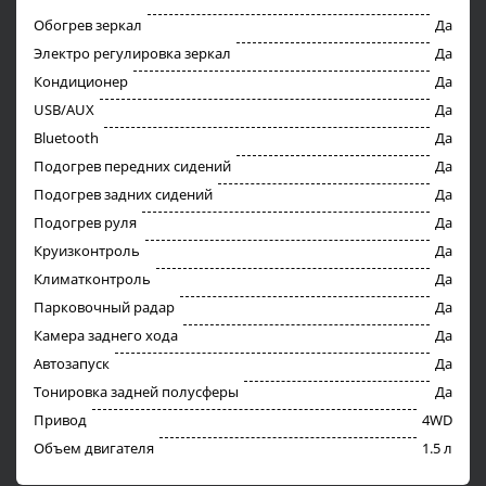
Обогрев зеркал
Да
Электро регулировка зеркал
Да
Кондиционер
Да
USB/AUX
Да
Bluetooth
Да
Подогрев передних сидений
Да
Подогрев задних сидений
Да
Подогрев руля
Да
Круизконтроль
Да
Климатконтроль
Да
Парковочный радар
Да
Камера заднего хода
Да
Автозапуск
Да
Тонировка задней полусферы
Да
Привод
4WD
Объем двигателя
1.5 л