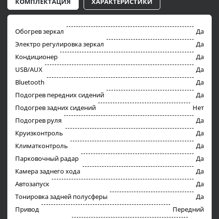
КОМПЛЕКТАЦИЯ
ХАРАКТЕРИСТИКИ
Обогрев зеркал
Да
Электро регулировка зеркал
Да
Кондиционер
Да
USB/AUX
Да
Bluetooth
Да
Подогрев передних сидений
Да
Подогрев задних сидений
Нет
Подогрев руля
Да
Круизконтроль
Да
Климатконтроль
Да
Парковочный радар
Да
Камера заднего хода
Да
Автозапуск
Да
Тонировка задней полусферы
Да
Привод
Передний