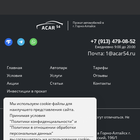
Прокат автомобилей в
г. Горно-Алтайск
+7 (913) 479-08-52
Ежедневно 9:00 до 20:00
Почта:
1@acar54.ru
Главная
Автопарк
Тарифы
Условия
Услуги
Отзывы
Акции
Статьи
Контакты
Инвестиции в прокат
Мы используем cookie-файлы для
наилучшего представления сайта.
Принимая условия
Цвет, внешний вид и комплектация автомобиля могут отличаться. Не
является публичной офертой.
"Политики конфиденциальности"
и
"Политики в отношении обработки
Адрес:
г. Горно-Алтайск, Территория аэропорта Горно-Алтайск г.
персональных данных"
Горно-Алтайск, проспект Коммунистический, 196/1
вы соглашаетесь на использование cookie-