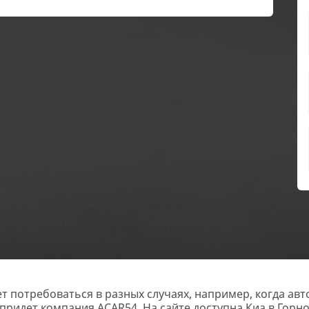
т потребоваться в разных случаях, например, когда авт
придет компания ACAR54. На сайте доступна Киа в Горно-