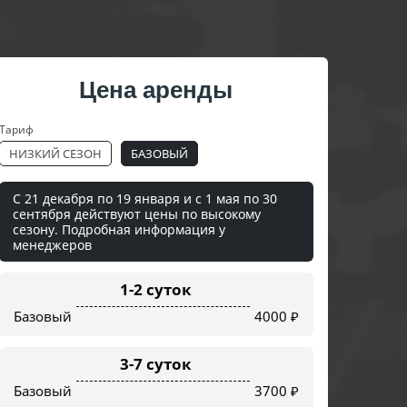
Цена аренды
Тариф
НИЗКИЙ СЕЗОН
БАЗОВЫЙ
С 21 декабря по 19 января и с 1 мая по 30
сентября действуют цены по высокому
сезону. Подробная информация у
менеджеров
1-2 суток
Базовый
4000 ₽
3-7 суток
Базовый
3700 ₽