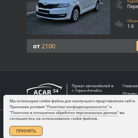
Короб
Пер
Объем
1.6
от
2100
Прокат автомобилей в
Главная
г. Горно-Алтайск
Отзывы
Мы используем cookie-файлы для наилучшего представления сайта.
Принимая условия
"Политики конфиденциальности"
и
"Политики в отношении обработки персональных данных"
вы
соглашаетесь на использование cookie-файлов.
Цвет, внешний вид и комплектация автомобиля могут
отличаться. Не является публичной офертой.
ПРИНЯТЬ