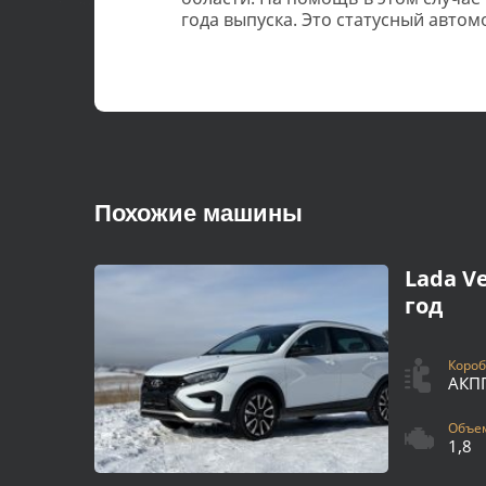
года выпуска. Это статусный автом
Похожие машины
Lada Ve
год
Короб
АКПП
Объем
1,8