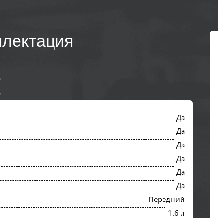
плектация
Да
Да
Да
Да
Да
Да
Передний
1.6 л