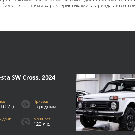
обиль с хорошими характеристиками, а аренда авто сто
sta SW Cross, 2024
ка:
Привод:
 (CVT)
Передний
 двиг.:
Мощность:
122 л.с.