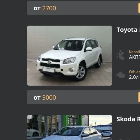
от
2700
Toyota 
Короб
АКП
Объем
2.0л
от
3000
Skoda R