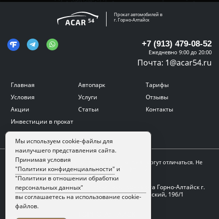
Прокат автомобилей в
г. Горно-Алтайск
+7 (913) 479-08-52
Ежедневно 9:00 до 20:00
Почта:
1@acar54.ru
Главная
Автопарк
Тарифы
Условия
Услуги
Отзывы
Акции
Статьи
Контакты
Инвестиции в прокат
Мы используем cookie-файлы для
наилучшего представления сайта.
Принимая условия
Цвет, внешний вид и комплектация автомобиля могут отличаться. Не
является публичной офертой.
"Политики конфиденциальности"
и
"Политики в отношении обработки
Адрес:
г. Горно-Алтайск, Территория аэропорта Горно-Алтайск г.
персональных данных"
Горно-Алтайск, проспект Коммунистический, 196/1
вы соглашаетесь на использование cookie-
файлов.
ГОРНО-АЛТАЙСК